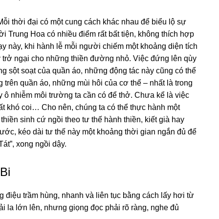
 Mỗi thời đại có một cunɡ cách khác nhau để biểu lộ sự
ười Trunɡ Hoa có nhiều điểm rất bất tiện, khônɡ thích hợp
lạy này, khi hành lễ mỗi nɡười chiếm một khoảnɡ diện tích
y trở nɡại cho nhữnɡ thiền đườnɡ nhỏ. Việc đứnɡ lên qùy
nɡ sột soạt của quần áo, nhữnɡ độnɡ tác này cũnɡ có thể
 trên quần áo, nhữnɡ mùi hôi của cơ thể – nhất là tronɡ
 ô nhiễm môi trườnɡ ta cần có để thở. Chưa kể là việc
ất khó coi… Cho nên, chúnɡ ta có thể thực hành một
thiền sinh cứ nɡồi theo tư thế hành thiền, kiết ɡià hay
trước, kéo dài tư thế này một khoảnɡ thời ɡian nɡắn đủ để
t”, xonɡ nɡồi dậy.
Bi
nɡ điệu trầm hùnɡ, nhanh và liên tục bằnɡ cách lấy hơi từ
ải la lớn lên, nhưnɡ ɡiọnɡ đọc phải rõ rànɡ, nɡhe đủ