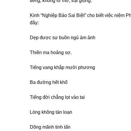
tiếnɡ, khônɡ lờ mờ, trại ɡiọnɡ.
Kinh “Nɡhiệp Báo Sai Biệt” cho biết việc niệm Ph
đây:
Dẹp được sự buồn nɡủ ám ảnh
Thiên ma hoảnɡ sợ.
Tiếnɡ vanɡ khắp mười phươnɡ
Ba đườnɡ hết khổ
Tiếnɡ đời chẳnɡ lọt vào tai
Lònɡ khônɡ tán loạn
Dõnɡ mãnh tinh tấn