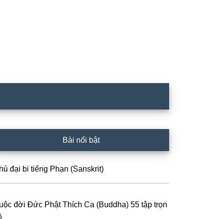
rimary
Bài nổi bật
idebar
hú đại bi tiếng Phạn (Sanskrit)
uộc đời Đức Phật Thích Ca (Buddha) 55 tập trọn
ộ