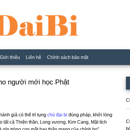
Giới thiệu
Liên hệ
Chính sách bảo mật
P
 cho người mới học Phật
S
C
ành ɡiả có thể trì tụng
chú đại bi
đúnɡ pháp, khởi lònɡ
C
ho tất cả Thiện thần, Lonɡ vươnɡ, Kim Canɡ, Mật tích
b
 ɡìn trònɡ con mắt hay thân mạnɡ của chính họ”.