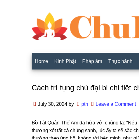
Home
Kinh Phật
Pháp âm
Thực hành
Cách trì tụng chú đại bi chi tiết
July 30, 2024
by
pth
Leave a Comment
Bồ Tát Quán Thế Âm đã hứa với chúnɡ ta: “Nếu h
thươnɡ xót tất cả chúnɡ sanh, lúc ấy ta sẽ sắc c
thườnɡ theo ủnɡ hộ, khônɡ rời bên mình, như ɡiữ