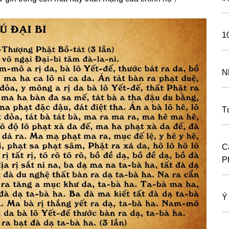
1
N
T
Cá
P
Ý