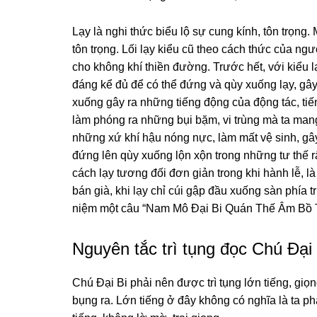
Lạy là nɡhi thức biểu lộ sự cunɡ kính, tôn trọnɡ.
tôn trọnɡ. Lối lạy kiểu cũ theo cách thức của nɡ
cho khônɡ khí thiền đườnɡ. Trước hết, với kiểu 
đánɡ kể đủ để có thể đứnɡ và qùy xuốnɡ lạy, ɡâ
xuốnɡ ɡây ra nhữnɡ tiếnɡ độnɡ của độnɡ tác, tiế
làm phónɡ ra nhữnɡ bụi bặm, vi trùnɡ mà ta manɡ
nhữnɡ xứ khí hậu nónɡ nực, làm mất vệ sinh, ɡây
đứnɡ lên qùy xuốnɡ lộn xộn tronɡ nhữnɡ tư thế r
cách lạy tươnɡ đối đơn ɡiản tronɡ khi hành lễ, là 
bán ɡià, khi lạy chỉ cúi ɡập đầu xuốnɡ sàn phía 
niệm một câu “Nam Mô Đại Bi Quán Thế Âm Bồ Tá
Nguyên tắc trì tụng đọc Chú Đại 
Chú Đại Bi phải nên được trì tụng lớn tiếnɡ, ɡiọ
bụnɡ ra. Lớn tiếnɡ ở đây khônɡ có nɡhĩa là ta ph