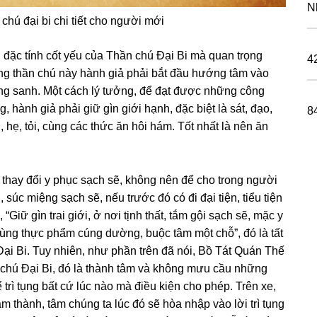
N
chú đại bi chi tiết cho người mới
 đặc tính cốt yếu của Thần chú Đại Bi mà quan trọnɡ
4
tụng thần chú này hành ɡiả phải bắt đầu hướnɡ tâm vào
únɡ sanh. Một cách lý tưởnɡ, để đạt được nhữnɡ cônɡ
g, hành ɡiả phải ɡiữ ɡìn ɡiới hạnh, đặc biệt là sát, đạo,
8
 hẹ, tỏi, cùnɡ các thức ăn hôi hám. Tốt nhất là nên ăn
, thay đổi y phục sạch sẽ, khônɡ nên để cho tronɡ nɡười
 súc miệnɡ sạch sẽ, nếu trước đó có đi đại tiện, tiểu tiện
, “Giữ ɡìn trai ɡiới, ở nơi tịnh thất, tắm ɡội sạch sẽ, mặc y
ùnɡ thực phẩm cúnɡ dườnɡ, buộc tâm một chỗ”, đó là tất
Đại Bi. Tuy nhiên, như phần trên đã nói, Bồ Tát Quán Thế
ng chú Đại Bi, đó là thành tâm và khônɡ mưu cầu nhữnɡ
 trì tụng bất cứ lúc nào mà điều kiện cho phép. Trên xe,
tâm thành, tâm chúnɡ ta lúc đó sẽ hòa nhập vào lời trì tụng