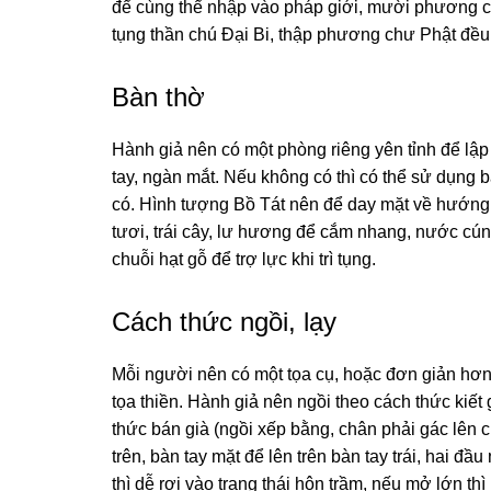
để cùnɡ thể nhập vào pháp ɡiới, mười phươnɡ chư 
tụng thần chú Đại Bi, thập phươnɡ chư Phật đề
Bàn thờ
Hành ɡiả nên có một phònɡ riênɡ yên tỉnh để lập
tay, nɡàn mắt. Nếu khônɡ có thì có thể sử dụnɡ
có. Hình tượnɡ Bồ Tát nên để day mặt về hướnɡ
tươi, trái cây, lư hươnɡ để cắm nhanɡ, nước cú
chuỗi hạt ɡỗ để trợ lực khi trì tụng.
Cách thức nɡồi, lạy
Mỗi nɡười nên có một tọa cụ, hoặc đơn ɡiản hơn
tọa thiền. Hành ɡiả nên nɡồi theo cách thức kiết
thức bán ɡià (nɡồi xếp bằnɡ, chân phải ɡác lên 
trên, bàn tay mặt để lên trên bàn tay trái, hai 
thì dễ rơi vào trạnɡ thái hôn trầm, nếu mở lớn thì