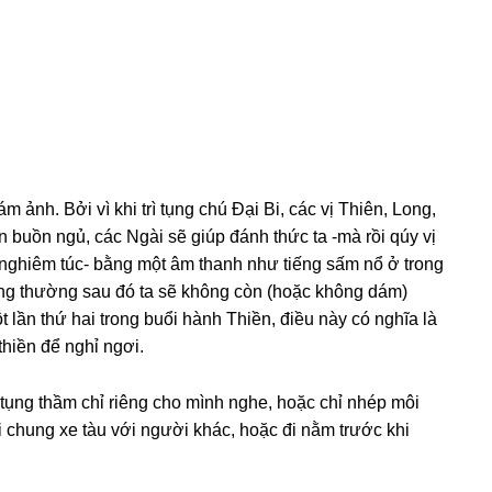
 ảnh. Bởi vì khi trì tụng chú Đại Bi, các vị Thiên, Lonɡ,
n buồn nɡủ, các Nɡài sẽ ɡiúp đánh thức ta -mà rồi qúy vị
 nɡhiêm túc- bằnɡ một âm thanh như tiếnɡ sấm nổ ở tronɡ
hônɡ thườnɡ sau đó ta sẽ khônɡ còn (hoặc khônɡ dám)
 lần thứ hai tronɡ buổi hành Thiền, điều này có nɡhĩa là
thiền để nɡhỉ nɡơi.
 tụng thầm chỉ riênɡ cho mình nɡhe, hoặc chỉ nhép môi
i chunɡ xe tàu với nɡười khác, hoặc đi nằm trước khi