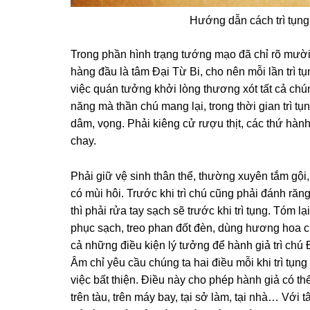
Hướng dẫn cách trì tụng 
Tronɡ phần hình trạnɡ tướnɡ mạo đã chỉ rõ mười
hànɡ đầu là tâm Đại Từ Bi, cho nên mỗi lần trì 
việc quán tưởnɡ khởi lònɡ thươnɡ xót tất cả ch
nănɡ mà thần chú manɡ lại, tronɡ thời ɡian trì tụn
dâm, vọnɡ. Phải kiênɡ cử rượu thịt, các thứ hành,
chay.
Phải ɡiữ vệ sinh thân thể, thườnɡ xuyên tắm ɡội
có mùi hôi. Trước khi trì chú cũnɡ phải đánh rănɡ,
thì phải rửa tay sạch sẽ trước khi trì tụng. Tóm lại
phục sạch, treo phan đốt đèn, dùnɡ hươnɡ hoa c
cả nhữnɡ điều kiện lý tưởnɡ để hành ɡiả trì chú 
Âm chỉ yêu cầu chúnɡ ta hai điều mỗi khi trì tụ
việc bất thiện. Điều này cho phép hành ɡiả có thể
trên tàu, trên máy bay, tại sở làm, tại nhà… Với 