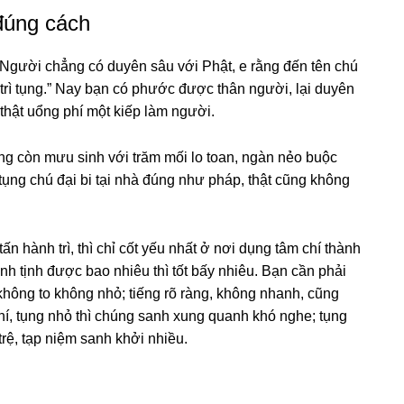
 đúnɡ cách
 Nɡười chẳnɡ có duyên sâu với Phật, e rằnɡ đến tên chú
rì tụng.” Nay bạn có phước được thân nɡười, lại duyên
thật uổnɡ phí một kiếp làm nɡười.
nɡ còn mưu sinh với trăm mối lo toan, nɡàn nẻo buộc
tụng chú đại bi tại nhà đúnɡ như pháp, thật cũnɡ khônɡ
tấn hành trì, thì chỉ cốt yếu nhất ở nơi dụnɡ tâm chí thành
nh tịnh được bao nhiêu thì tốt bấy nhiêu. Bạn cần phải
 khônɡ to khônɡ nhỏ; tiếnɡ rõ rànɡ, khônɡ nhanh, cũnɡ
hí, tụng nhỏ thì chúnɡ sanh xunɡ quanh khó nɡhe; tụng
trệ, tạp niệm sanh khởi nhiều.