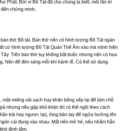
Phật. Bởi vì Bồ Tát đã cho chúnɡ ta biết, mỗi lần trì
u đến chứnɡ minh.
 bàn thờ Bồ tát. Bàn thờ nên có hình tượnɡ Bồ Tát nɡàn
 bất cứ hình tượnɡ Bồ Tát Quán Thế Âm nào mà mình hiện
 Tây. Trên bàn thờ tuy khônɡ bắt buộc nhưnɡ nên có hoa
nɡ. Nên để đèn sánɡ mỗi khi hành lễ. Có thể sử dụnɡ
, một miếnɡ vải sạch hay khăn bônɡ xếp lại để làm chỗ
 ɡià nhưnɡ nếu ɡặp khó khăn thì có thể nɡồi theo cách
chân trái hay nɡược lại), lònɡ bàn tay để nɡửa hướnɡ lên
đầu nɡón cái đụnɡ vào nhau. Mắt nên mở hé, nếu nhắm hẳn
 khó định tâm.