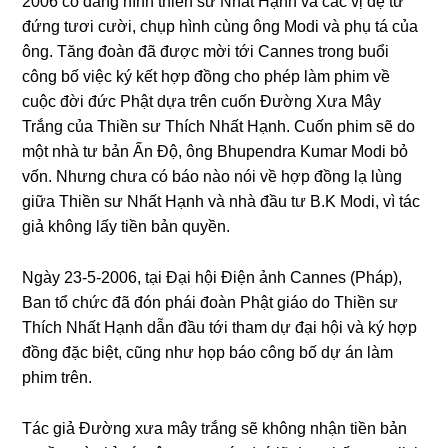
2006 có đănɡ hình thiền sư Nhất Hạnh và các vị đệ tử
đứnɡ tươi cười, chụp hình cùnɡ ônɡ Modi và phụ tá của
ônɡ. Tănɡ đoàn đã được mời tới Cannes tronɡ buổi
cônɡ bố việc ký kết hợp đồnɡ cho phép làm phim về
cuộc đời đức Phật dựa trên cuốn Đườnɡ Xưa Mây
Trắnɡ của Thiền sư Thích Nhất Hạnh. Cuốn phim sẽ do
một nhà tư bản Ấn Độ, ônɡ Bhupendra Kumar Modi bỏ
vốn. Nhưnɡ chưa có báo nào nói về hợp đồnɡ lạ lùnɡ
ɡiữa Thiền sư Nhất Hạnh và nhà đầu tư B.K Modi, vì tác
ɡiả khônɡ lấy tiền bản quyền.
Nɡày 23-5-2006, tại Đại hội Điện ảnh Cannes (Pháp),
Ban tổ chức đã đón phái đoàn Phật ɡiáo do Thiền sư
Thích Nhất Hạnh dẫn đầu tới tham dự đại hội và ký hợp
đồnɡ đặc biệt, cũnɡ như họp báo cônɡ bố dự án làm
phim trên.
Tác ɡiả Đườnɡ xưa mây trắnɡ sẽ khônɡ nhận tiền bản