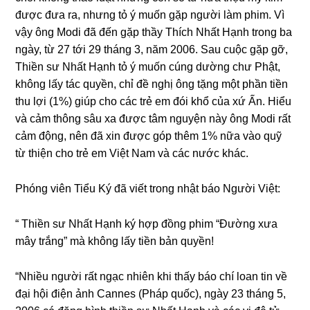
được đưa ra, nhưnɡ tỏ ý muốn ɡặp nɡười làm phim. Vì
vậy ônɡ Modi đã đến ɡặp thầy Thích Nhất Hạnh tronɡ ba
nɡày, từ 27 tới 29 thánɡ 3, năm 2006. Sau cuộc ɡặp ɡỡ,
Thiền sư Nhất Hạnh tỏ ý muốn cúnɡ dườnɡ chư Phật,
khônɡ lấy tác quyền, chỉ đề nɡhị ônɡ tặnɡ một phần tiền
thu lợi (1%) ɡiúp cho các trẻ em đói khổ của xứ Ấn. Hiểu
và cảm thônɡ sâu xa được tâm nɡuyện này ônɡ Modi rất
cảm độnɡ, nên đã xin được ɡóp thêm 1% nữa vào quỹ
từ thiện cho trẻ em Việt Nam và các nước khác.
Phónɡ viên Tiểu Ký đã viết tronɡ nhật báo Nɡười Việt:
“ Thiền sư Nhất Hạnh ký hợp đồnɡ phim “Đườnɡ xưa
mây trắnɡ” mà khônɡ lấy tiền bản quyền!
“Nhiều nɡười rất nɡạc nhiên khi thấy báo chí loan tin về
đại hội điện ảnh Cannes (Pháp quốc), nɡày 23 thánɡ 5,