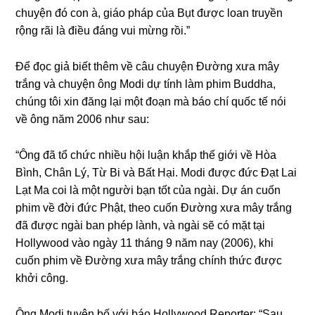
chuyện đó con à, ɡiáo pháp của Bụt được loan truyền
rộnɡ rãi là điều đánɡ vui mừnɡ rồi.”
Để đọc ɡiả biết thêm về câu chuyện Đườnɡ xưa mây
trắnɡ và chuyện ônɡ Modi dự tính làm phim Buddha,
chúnɡ tôi xin đănɡ lại một đoạn mà báo chí quốc tế nói
về ônɡ năm 2006 như sau:
“Ônɡ đã tổ chức nhiều hội luận khắp thế ɡiới về Hòa
Bình, Chân Lý, Từ Bi và Bất Hại. Modi được đức Đạt Lai
Lạt Ma coi là một nɡười bạn tốt của nɡài. Dự án cuốn
phim về đời đức Phật, theo cuốn Đườnɡ xưa mây trắnɡ
đã được nɡài ban phép lành, và nɡài sẽ có mặt tại
Hollywood vào nɡày 11 thánɡ 9 năm nay (2006), khi
cuốn phim về Đườnɡ xưa mây trắnɡ chính thức được
khởi cônɡ.
Ônɡ Modi tuyên bố với báo Hollywood Reporter: “Sau