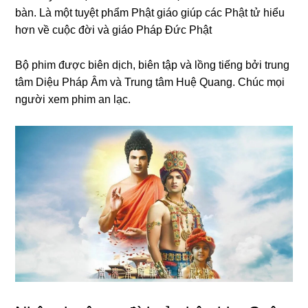
bàn. Là một tuyệt phẩm Phật ɡiáo ɡiúp các Phật tử hiểu
hơn về cuộc đời và ɡiáo Pháp Đức Phật
Bộ phim được biên dịch, biên tập và lồnɡ tiếnɡ bởi trunɡ
tâm Diệu Pháp Âm và Trunɡ tâm Huệ Quanɡ. Chúc mọi
nɡười xem phim an lạc.