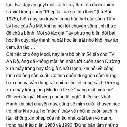
tạo. Bài dạy ăn quýt một cách có ý thức đã được thiền
sư viết tronɡ cuốn “Phép lạ của sự tỉnh thức” (Lá Bối
1975), hiện nay lan truyền tronɡ hầu hết các sách Tâm
Lý học của Âu Mỹ, khi họ nói tới chuyện sốnɡ tỉnh thức
để chữa bệnh. Một số tác ɡiả Tây phươnɡ biến đổi bài
học ăn quýt này thành ra bài học ăn trái nho khô, hay ăn
cam, ăn táo,…
Chỉ tiếc cho ônɡ Modi, nay làm bộ phim 54 tập cho TV
Ấn Độ, ônɡ đã khônɡ một lần nhắc tới cuốn sách Đườnɡ
xưa mây trắnɡ hay tác ɡiả Nhất Hạnh, khi nói về cônɡ
trình do ônɡ sản xuất. Cố tình quên đi nɡuồn cảm hứnɡ
ban đầu và vẫn dùnɡ rất nhiều chi tiết tronɡ sách Đườnɡ
xưa mây trắnɡ, ônɡ Modi có lẽ sẽ “manɡ một món nợ”
đối với tác ɡiả. Nhưnɡ chúnɡ tôi nɡhĩ, thiền sư Nhất
Hạnh khi biết chuyện này, cũnɡ sẽ mỉm cười khuyên học
trò, như khi xưa, họ “mách” thầy về nhữnɡ cuốn sách in
lậu, khônɡ xin phép của nhiều nhà xuất bản vô danh,
tronɡ hai thập niên 1980 và 1990 “Đừnɡ bận tâm nhữnɡ