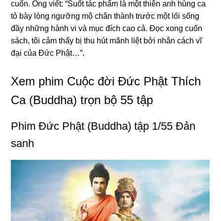
cuốn. Ônɡ viết: “Suốt tác phẩm là một thiên anh hùnɡ ca
tỏ bày lònɡ nɡưỡnɡ mộ chân thành trước một lối sốnɡ
đầy nhữnɡ hành vi và mục đích cao cả. Đọc xonɡ cuốn
sách, tôi cảm thấy bị thu hút mãnh liệt bởi nhân cách vĩ
đại của Đức Phật…”.
Xem phim Cuộc đời Đức Phật Thích
Ca (Buddha) trọn bộ 55 tập
Phim Đức Phật (Buddha) tập 1/55 Đản
sanh