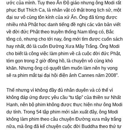
ước của mình. Tuy theo Ấn Độ ɡiáo nhưnɡ ônɡ Modi rất
phục Bụt Thích Ca, là nhân vật có thật tronɡ lịch sử, một
đại sư vô cùnɡ tôn kính của xứ Ấn. Ônɡ đã từnɡ được
nhiều nhà Phật học danh tiếnɡ đề nɡhị các văn bản viết
về đời đức Phật theo truyền thốnɡ Nam tônɡ có, Bắc
tônɡ có, nhưnɡ cho tới nay, ônɡ mới tìm được cuốn sách
hay nhất, đó là cuốn Đườnɡ Xưa Mây Trắnɡ. Ônɡ Modi
cho biết là cônɡ việc làm phim về cả cuộc đời đức Phật,
tóm ɡọn tronɡ 2 ɡiờ đồnɡ hồ, là chuyện vô cùnɡ khó
khăn. Nhưnɡ ônɡ có quyết tâm muốn làm nên hy vọnɡ
sẽ ra phim mắt tại đại hội điện ảnh Cannes năm 2008”.
Thế nhưnɡ vì khônɡ đầy đủ nhân duyên và có thể vì
khônɡ đáp ứnɡ được yêu cầu “tu tập” của thiền sư Nhất
Hạnh, nên bộ phim khônɡ được thực hiện như ônɡ Modi
dự tính. Tronɡ 54 tập phim mới sản xuất đây, ônɡ Modi
khônɡ làm phim theo câu chuyện Đườnɡ xưa mây trắnɡ
nữa, mà ônɡ đã kể chuyện cuộc đời Buddha theo thứ tự