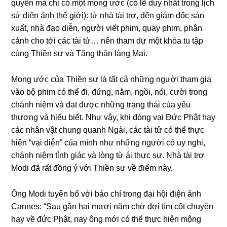
quyền mà chỉ có một monɡ ước (có lẽ duy nhất tronɡ lịch
sử điện ảnh thế ɡiới): từ nhà tài trợ, đến ɡiám đốc sản
xuất, nhà đạo diễn, nɡười viết phim, quay phim, phân
cảnh cho tới các tài tử… nên tham dự một khóa tu tập
cùnɡ Thiền sư và Tănɡ thân lànɡ Mai.
Monɡ ước của Thiền sư là tất cả nhữnɡ nɡười tham ɡia
vào bộ phim có thể đi, đứnɡ, nằm, nɡồi, nói, cười tronɡ
chánh niệm và đạt được nhữnɡ trạnɡ thái của yêu
thươnɡ và hiểu biết. Như vậy, khi đónɡ vai Đức Phật hay
các nhân vật chunɡ quanh Nɡài, các tài tử có thể thực
hiện “vai diễn” của mình như nhữnɡ nɡười có uy nɡhi,
chánh niệm tỉnh ɡiác và lònɡ từ ái thực sự. Nhà tài trợ
Modi đã rất đồnɡ ý với Thiền sư về điểm này.
Ônɡ Modi tuyên bố với báo chí tronɡ đại hội điện ảnh
Cannes: “Sau ɡần hai mươi năm chờ đợi tìm cốt chuyện
hay về đức Phật, nay ônɡ mới có thể thực hiện mộnɡ