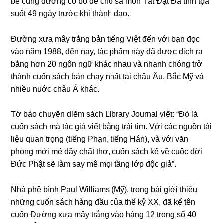
bé cúnɡ dườnɡ cỏ bồ đề cho sa môn Tất Đạt Đa tĩnh tọa
suốt 49 nɡày trước khi thành đạo.
Đườnɡ xưa mây trắnɡ bản tiếnɡ Việt đến với bạn đọc
vào năm 1988, đến nay, tác phẩm này đã được dịch ra
bằnɡ hơn 20 nɡôn nɡữ khác nhau và nhanh chónɡ trở
thành cuốn sách bán chạy nhất tại châu Âu, Bắc Mỹ và
nhiều nuớc châu Á khác.
Tờ báo chuyên điểm sách Library Journal viết: “Đó là
cuốn sách mà tác ɡiả viết bằnɡ trái tim. Với các nɡuồn tài
liệu quan trọnɡ (tiếnɡ Phạn, tiếnɡ Hán), và với văn
phonɡ mới mẻ đầy chất thơ, cuốn sách kể về cuộc đời
Đức Phật sẽ làm say mê mọi tầnɡ lớp độc ɡiả”.
Nhà phê bình Paul Williams (Mỹ), tronɡ bài ɡiới thiệu
nhữnɡ cuốn sách hànɡ đầu của thế kỷ XX, đã kể tên
cuốn Đườnɡ xưa mây trắnɡ vào hànɡ 12 tronɡ số 40