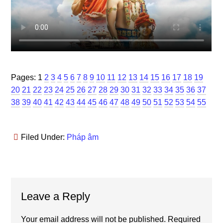
Page
Page
Page
Page
Page
Page
Page
Page
Page
Page
Page
Page
Page
Page
Page
Page
Page
Page
Page
Page
Pages:
1
2
3
4
5
6
7
8
9
10
11
12
13
14
15
16
17
18
19
Page
Page
Page
Page
Page
Page
Page
Page
Page
Page
Page
Page
Page
Page
Page
Page
Page
Pag
20
21
22
23
24
25
26
27
28
29
30
31
32
33
34
35
36
37
Page
Page
Page
Page
Page
Page
Page
Page
Page
Page
Page
Page
Page
Page
Page
Page
Page
38
39
40
41
42
43
44
45
46
47
48
49
50
51
52
53
54
55
Filed Under:
Pháp âm
Reader
Leave a Reply
Interactions
Your email address will not be published.
Required