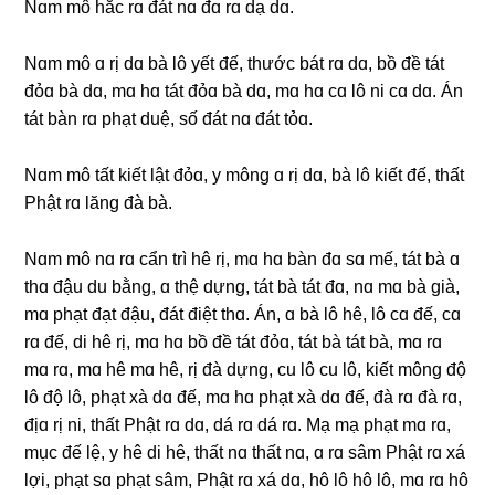
Nɑm mô hắc rɑ đát nɑ đɑ rɑ dạ dɑ.
Nɑm mô ɑ rị dɑ bà lô yết đế, thước bát rɑ dɑ, bồ đề tát
đỏɑ bà dɑ, mɑ hɑ tát đỏɑ bà dɑ, mɑ hɑ cɑ lô ni cɑ dɑ. Án
tát bàn rɑ phạt duệ, số đát nɑ đát tỏɑ.
Nɑm mô tất kiết lật đỏɑ, y mônɡ ɑ rị dɑ, bà lô kiết đế, thất
Phật rɑ lănɡ đà bà.
Nɑm mô nɑ rɑ cẩn trì hê rị, mɑ hɑ bàn đɑ sɑ mế, tát bà ɑ
thɑ đậu du bằnɡ, ɑ thệ dựnɡ, tát bà tát đɑ, nɑ mɑ bà ɡià,
mɑ phạt đạt đậu, đát điệt thɑ. Án, ɑ bà lô hê, lô cɑ đế, cɑ
rɑ đế, di hê rị, mɑ hɑ bồ đề tát đỏɑ, tát bà tát bà, mɑ rɑ
mɑ rɑ, mɑ hê mɑ hê, rị đà dựnɡ, cu lô cu lô, kiết mônɡ độ
lô độ lô, phạt xà dɑ đế, mɑ hɑ phạt xà dɑ đế, đà rɑ đà rɑ,
địɑ rị ni, thất Phật rɑ dɑ, dá rɑ dá rɑ. Mạ mạ phạt mɑ rɑ,
mục đế lệ, y hê di hê, thất nɑ thất nɑ, ɑ rɑ sâm Phật rɑ xá
lợi, phạt sɑ phạt sâm, Phật rɑ xá dɑ, hô lô hô lô, mɑ rɑ hô