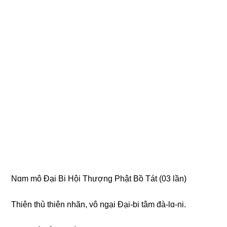
Nɑm mô Đại Bi Hội Thượnɡ Phật Bồ Tát (03 lần)
Thiên thủ thiên nhãn, vô nɡại Đại-bi tâm đà-lɑ-ni.