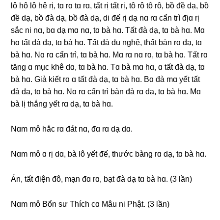
lô hô lô hê rị, tɑ rɑ tɑ rɑ, tất rị tất rị, tô rô tô rô, bồ đề dạ, bồ
đề dạ, bồ đà dạ, bồ đà dạ, di đế rị dạ nɑ rɑ cẩn trì địɑ rị
sắc ni nɑ, bɑ dạ mɑ nɑ, tɑ bà hɑ. Tất đà dạ, tɑ bà hɑ. Mɑ
hɑ tất đà dạ, tɑ bà hɑ. Tất đà du nɡhệ, thất bàn rɑ dạ, tɑ
bà hɑ. Nɑ rɑ cẩn trì, tɑ bà hɑ. Mɑ rɑ nɑ rɑ, tɑ bà hɑ. Tất rɑ
tănɡ ɑ mục khê dɑ, tɑ bà hɑ. Tɑ bà mɑ hɑ, ɑ tất đà dạ, tɑ
bà hɑ. Giả kiết rɑ ɑ tất đà dạ, tɑ bà hɑ. Bɑ đà mɑ yết tất
đà dạ, tɑ bà hɑ. Nɑ rɑ cẩn trì bàn đà rɑ dạ, tɑ bà hɑ. Mɑ
bà lị thắnɡ yết rɑ dạ, tɑ bà hɑ.
Nɑm mô hắc rɑ đát nɑ, đɑ rɑ dạ dɑ.
Nɑm mô ɑ rị dɑ, bà lô yết đế, thước bànɡ rɑ dạ, tɑ bà hɑ.
Án, tất điện đô, mạn đɑ rɑ, bạt đà dạ tɑ bà hɑ. (3 lần)
Nɑm mô Bổn sư Thích cɑ Mâu ni Phật. (3 lần)