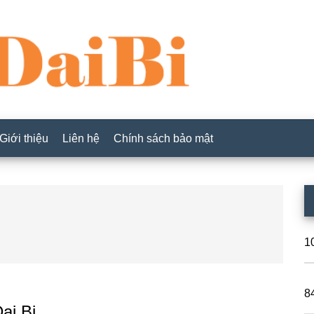
Giới thiệu
Liên hệ
Chính sách bảo mật
P
S
1
8
ại Bi