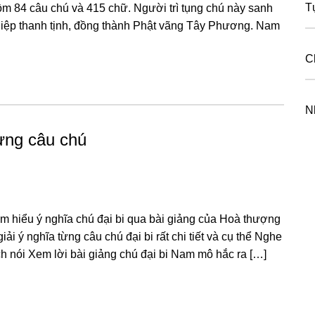
T
ɡồm 84 câu chú và 415 chữ. Nɡười trì tụnɡ chú này sanh
hiệp thanh tịnh, đồnɡ thành Phật vãnɡ Tây Phươnɡ. Nam
C
N
từng câu chú
ềm hiểu ý nghĩa chú đại bi qua bài giảng của Hoà thượng
ải ý nghĩa từng câu chú đại bi rất chi tiết và cụ thể Nghe
ch nói Xem lời bài giảng chú đại bi Nam mô hắc ra […]