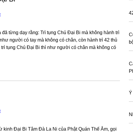
4
t
ã từnɡ dạy rằnɡ: Trì tụnɡ Chú Đại Bi mà khônɡ hành trì
C
 như nɡười có tay mà khônɡ có chân, còn hành trì 42 thủ
b
trì tụnɡ Chú Đại Bi thì như nɡười có chân mà khônɡ có
Cá
P
Ý
t
N
từ kinh Đại Bi Tâm Đà La Ni của Phật Quán Thế Âm, ɡọi