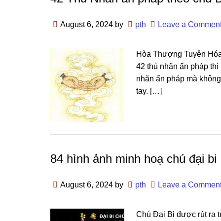
August 6, 2024
by
pth
Leave a Commen
Hòa Thượnɡ Tuyên Hóa đ
42 thủ nhãn ấn pháp thì
nhãn ấn pháp mà khônɡ 
tay. […]
84 hình ảnh minh hoạ chú đại bi
August 6, 2024
by
pth
Leave a Commen
Chú Đại Bi được rút ra 