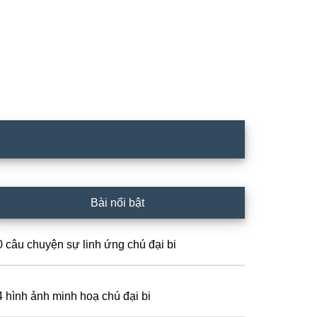
rimary
Bài nổi bật
idebar
0 câu chuyện sự linh ứng chú đại bi
4 hình ảnh minh hoạ chú đại bi