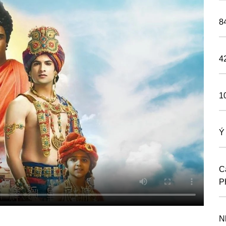
8
4
1
Ý
Cá
P
N