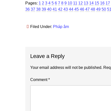
Page
Page
Page
Page
Page
Page
Page
Page
Page
Page
Page
Page
Page
Page
Page
Page
Pa
Pages:
1
2
3
4
5
6
7
8
9
10
11
12
13
14
15
16
17
Page
Page
Page
Page
Page
Page
Page
Page
Page
Page
Page
Page
Page
Page
P
36
37
38
39
40
41
42
43
44
45
46
47
48
49
50
5
Filed Under:
Pháp âm
Reader
Leave a Reply
Interactions
Your email address will not be published.
Requ
Comment
*