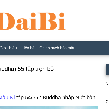
Giới thiệu
Liên hệ
Chính sách bảo mật
P
ddha) 55 tập trọn bộ
S
N
Mâu Ni
tập 54/55 : Buddha nhập Niết-bàn
C