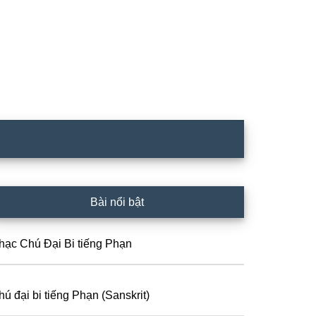
rimary
Bài nổi bật
idebar
hạc Chú Đại Bi tiếng Phạn
hú đại bi tiếng Phạn (Sanskrit)