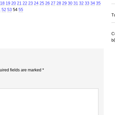
ge
Page
Page
Page
Page
Page
Page
Page
Page
Page
Page
Page
Page
Page
Page
Page
Page
Page
Page
Page
18
19
20
21
22
23
24
25
26
27
28
29
30
31
32
33
34
35
age
Page
Page
Page
Page
1
52
53
54
55
T
C
b
ired fields are marked
*