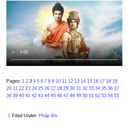
Page
Page
Page
Page
Page
Page
Page
Page
Page
Page
Page
Page
Page
Page
Page
Page
Page
Page
Page
Page
Pages:
1
2
3
4
5
6
7
8
9
10
11
12
13
14
15
16
17
18
19
Page
Page
Page
Page
Page
Page
Page
Page
Page
Page
Page
Page
Page
Page
Page
Page
Page
Pag
20
21
22
23
24
25
26
27
28
29
30
31
32
33
34
35
36
37
Page
Page
Page
Page
Page
Page
Page
Page
Page
Page
Page
Page
Page
Page
Page
Page
Page
38
39
40
41
42
43
44
45
46
47
48
49
50
51
52
53
54
55
Filed Under:
Pháp âm