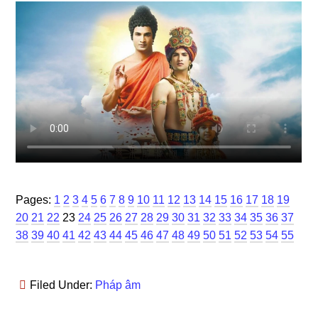
Page
Page
Page
Page
Page
Page
Page
Page
Page
Page
Page
Page
Page
Page
Page
Page
Page
Page
Page
Page
Pages:
1
2
3
4
5
6
7
8
9
10
11
12
13
14
15
16
17
18
19
Page
Page
Page
Page
Page
Page
Page
Page
Page
Page
Page
Page
Page
Page
Page
Page
Page
Pag
20
21
22
23
24
25
26
27
28
29
30
31
32
33
34
35
36
37
Page
Page
Page
Page
Page
Page
Page
Page
Page
Page
Page
Page
Page
Page
Page
Page
Page
38
39
40
41
42
43
44
45
46
47
48
49
50
51
52
53
54
55
Filed Under:
Pháp âm