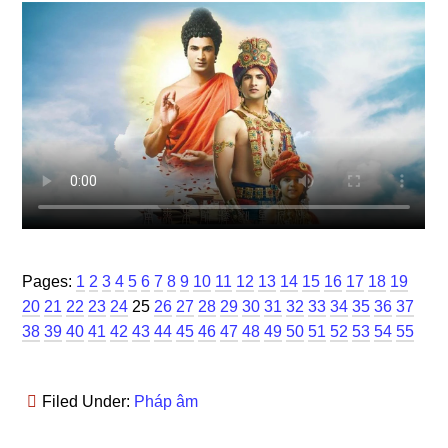
Page
Page
Page
Page
Page
Page
Page
Page
Page
Page
Page
Page
Page
Page
Page
Page
Page
Page
Page
Page
Pages:
1
2
3
4
5
6
7
8
9
10
11
12
13
14
15
16
17
18
19
Page
Page
Page
Page
Page
Page
Page
Page
Page
Page
Page
Page
Page
Page
Page
Page
Page
Pag
20
21
22
23
24
25
26
27
28
29
30
31
32
33
34
35
36
37
Page
Page
Page
Page
Page
Page
Page
Page
Page
Page
Page
Page
Page
Page
Page
Page
Page
38
39
40
41
42
43
44
45
46
47
48
49
50
51
52
53
54
55
Filed Under:
Pháp âm